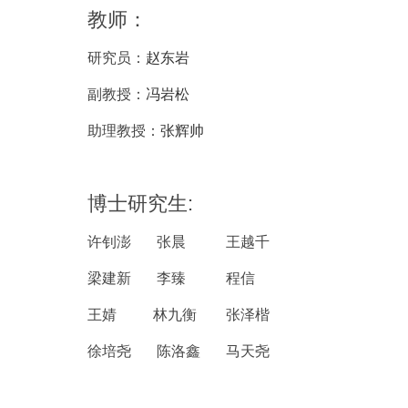
教师：
研究员：
赵东岩
副教授：
冯岩松
助理教授：
张辉帅
博士研究生:
许钊澎 张晨
王越千
梁建新 李臻
程信
王婧 林九衡
张泽楷
徐培尧 陈洛鑫
马天尧