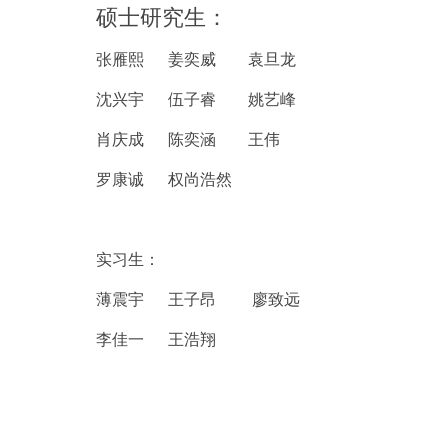
硕士研究生：
张雁熙
姜奕威 袁旦龙
沈兴宇
伍子睿 姚艺峰
肖庆成
陈奕涵 王伟
罗康诚
权尚浩然
实习生：
薄震宇
王子昂 廖致远
李佳一 王浩翔